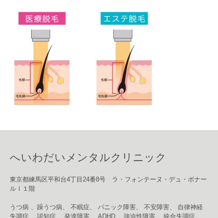
へいわだいメンタルクリニック
東京都練馬区平和台4丁目24番8号 ラ・フォンテーヌ・デュ・ボナー
ルⅠ１階
うつ病 、躁うつ病、 不眠症、 パニック障害、 不安障害、 自律神経
失調症、 認知症、 発達障害、 ADHD、 強迫性障害、 統合失調症、