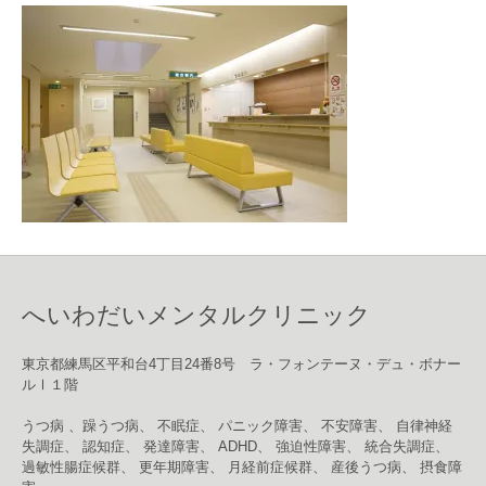
へいわだいメンタルクリニック
東京都練馬区平和台4丁目24番8号 ラ・フォンテーヌ・デュ・ボナー
ルⅠ１階
うつ病 、躁うつ病、 不眠症、 パニック障害、 不安障害、 自律神経
失調症、 認知症、 発達障害、 ADHD、 強迫性障害、 統合失調症、
過敏性腸症候群、 更年期障害、 月経前症候群、 産後うつ病、 摂食障